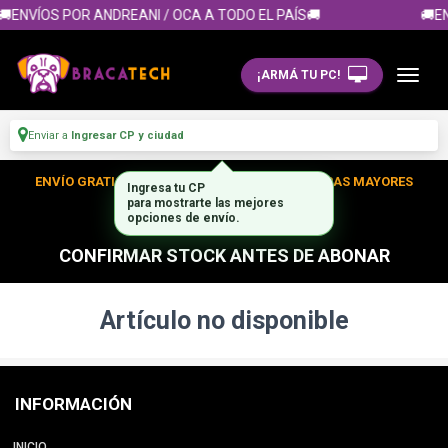
🚚ENVÍOS POR ANDREANI / OCA A TODO EL PAÍS🚚
🚚EN
¡ARMÁ TU PC!
Enviar a
Ingresar CP y ciudad
ENVÍO GRATIS DENTRO DE CABA EN TUS COMPRAS MAYORES
Ingresa tu CP
para mostrarte las mejores
A $300.000
opciones de envío.
CONFIRMAR STOCK ANTES DE ABONAR
Artículo no disponible
INFORMACIÓN
INICIO