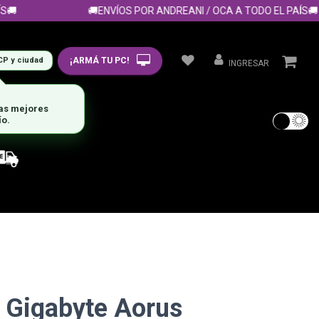
🚚ENVÍOS POR ANDREANI / OCA A TODO EL PAÍS🚚
¡ARMÁ TU PC!
CP y ciudad
INGRESAR
las mejores
ío.
 Gigabyte Aorus