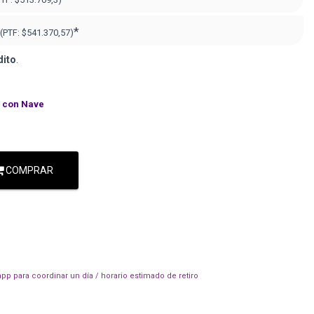
*
(PTF:
$541.370,57)
dito
.
con Nave
COMPRAR
pp para coordinar un día / horario estimado de retiro