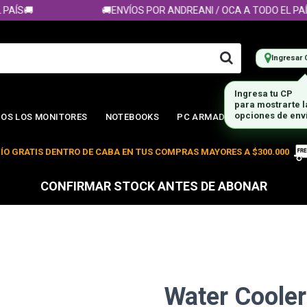
S🚚
🚚ENVÍOS POR ANDREANI / OCA A TODO EL PAÍS🚚
Ingresar 
Ingresa tu CP
para mostrarte 
OS LOS MONITORES
NOTEBOOKS
PC ARMADA
opciones de env
ÍO GRATIS DENTRO DE CABA EN TUS COMPRAS MAYORES A $300.000
CONFIRMAR STOCK ANTES DE ABONAR
Water Cooler