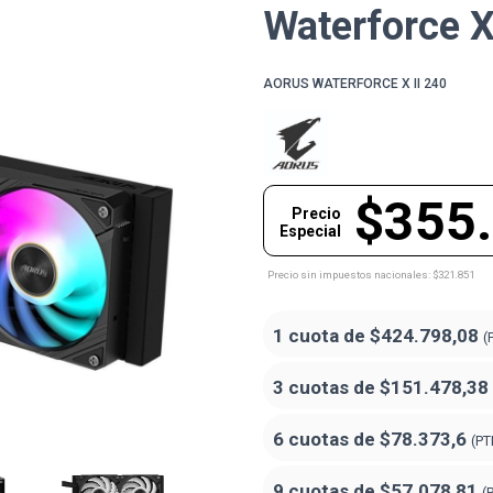
Waterforce X
AORUS WATERFORCE X II 240
$355
Precio
Especial
Precio sin impuestos nacionales: $321.851
1 cuota de
$424.798,08
(
3 cuotas de
$151.478,38
6 cuotas de
$78.373,6
(PT
9 cuotas de
$57.078,81
(