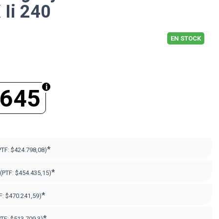
 Ii 240
EN STOCK
.645
*
PTF:
$424.798,08)
*
(PTF:
$454.435,15)
*
F:
$470.241,59)
*
PTF:
$513.709,3)