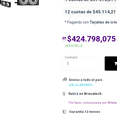
12 cuotas de
$45.114,21
* Pagando con
Tarjetas de cré
$424.798,075
¡VER DETALLE!
Cantidad
Envíos a todo el país
¡CALCULAR ENVÍO!
Retirá en
Bracatech
.
Por favor, comunicarse por Whatsa
Garantía 12 meses