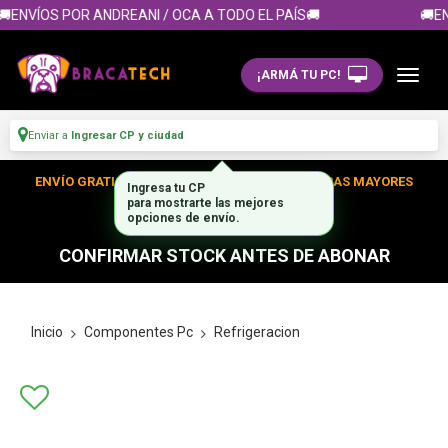
ENVÍOS POR ANDREANI / OCA A TODO EL PAÍS🚚
🚚EN
¡ARMÁ TU PC!
Enviar a
Ingresar CP y ciudad
ENVÍO GRATIS DENTRO DE CABA EN TUS COMPRAS MAYORES
Ingresa tu CP
para mostrarte las mejores
A $300.000
opciones de envío.
CONFIRMAR STOCK ANTES DE ABONAR
Inicio
Componentes Pc
Refrigeracion