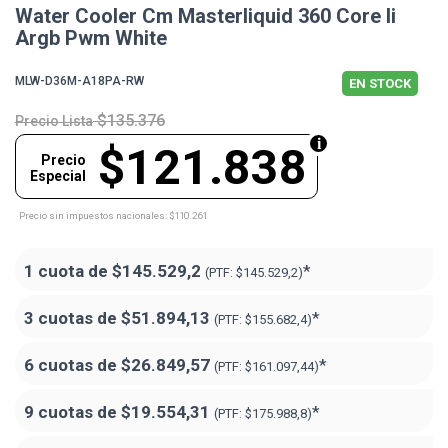
Water Cooler Cm Masterliquid 360 Core Ii
Argb Pwm White
MLW-D36M-A18PA-RW
EN STOCK
$135.376
Precio Lista
$121.838
Precio
Especial
Precio sin impuestos nacionales: $110.261
1 cuota de
$145.529,2
*
(PTF:
$145.529,2)
3 cuotas de
$51.894,13
*
(PTF:
$155.682,4)
6 cuotas de
$26.849,57
*
(PTF:
$161.097,44)
9 cuotas de
$19.554,31
*
(PTF:
$175.988,8)