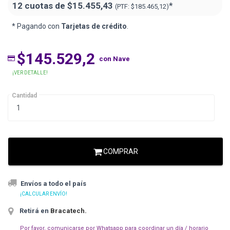
12 cuotas de
$15.455,43
*
(PTF:
$185.465,12)
* Pagando con
Tarjetas de crédito
.
$145.529,2
con Nave
¡VER DETALLE!
Cantidad
COMPRAR
Envíos a todo el país
¡CALCULAR ENVÍO!
Retirá en
Bracatech
.
Por favor, comunicarse por Whatsapp para coordinar un día / horario