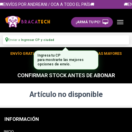
🚚ENVÍOS POR ANDREANI / OCA A TODO EL PAÍS🚚
🚚EN
¡ARMÁ TU PC!
Enviar a
Ingresar CP y ciudad
ENVÍO GRATIS DENTRO DE CABA EN TUS COMPRAS MAYORES
Ingresa tu CP
para mostrarte las mejores
A $300.000
opciones de envío.
CONFIRMAR STOCK ANTES DE ABONAR
Artículo no disponible
INFORMACIÓN
INICIO