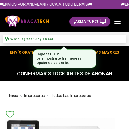
ENVÍOS POR ANDREANI / OCA A TODO EL PAÍS🚚
🚚EN
¡ARMÁ TU PC!
Enviar a
Ingresar CP y ciudad
ENVÍO GRATIS DENTRO DE CABA EN TUS COMPRAS MAYORES
Ingresa tu CP
para mostrarte las mejores
A $300.000
opciones de envío.
CONFIRMAR STOCK ANTES DE ABONAR
Inicio
Impresoras
Todas Las Impresoras