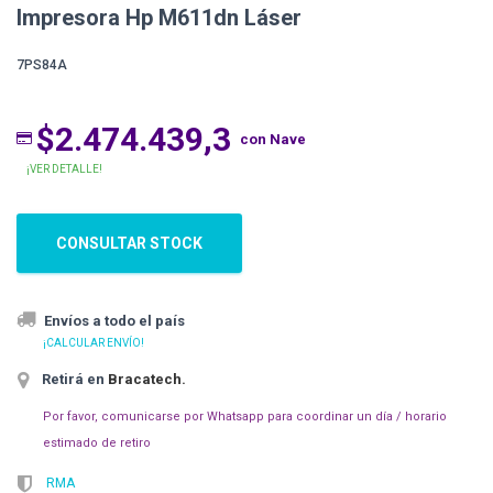
Impresora Hp M611dn Láser
7PS84A
$2.474.439,3
con Nave
¡VER DETALLE!
CONSULTAR STOCK
Envíos a todo el país
¡CALCULAR ENVÍO!
Retirá en
Bracatech
.
Por favor, comunicarse por Whatsapp para coordinar un día / horario
estimado de retiro
RMA