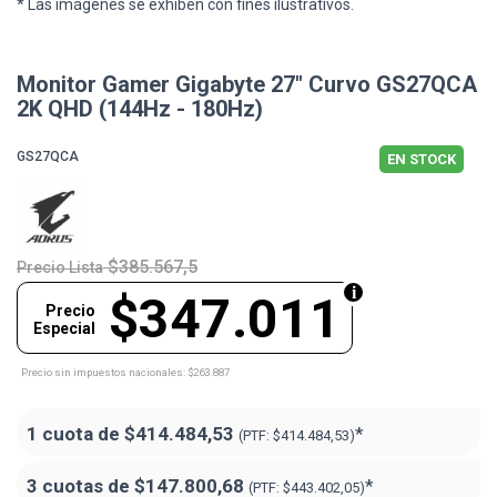
* Las imágenes se exhiben con fines ilustrativos.
Monitor Gamer Gigabyte 27" Curvo GS27QCA
2K QHD (144Hz - 180Hz)
GS27QCA
EN STOCK
$385.567,5
Precio Lista
$347.011
Precio
Especial
Precio sin impuestos nacionales: $263.887
1 cuota de
$414.484,53
*
(PTF:
$414.484,53)
3 cuotas de
$147.800,68
*
(PTF:
$443.402,05)