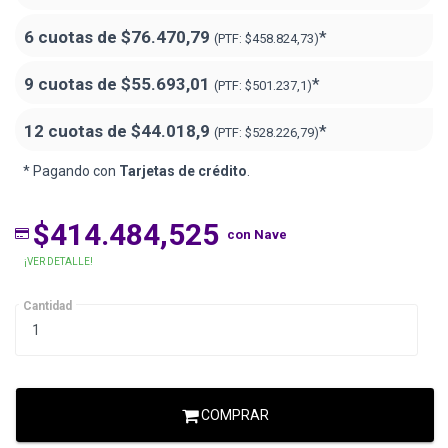
6 cuotas de
$76.470,79
*
(PTF:
$458.824,73)
9 cuotas de
$55.693,01
*
(PTF:
$501.237,1)
12 cuotas de
$44.018,9
*
(PTF:
$528.226,79)
* Pagando con
Tarjetas de crédito
.
$414.484,525
con Nave
¡VER DETALLE!
Cantidad
COMPRAR