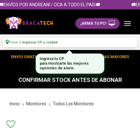
ENVÍOS POR ANDREANI / OCA A TODO EL PAÍS🚚
🚚EN
¡ARMÁ TU PC!
Enviar a
Ingresar CP y ciudad
ENVÍO GRATIS DENTRO DE CABA EN TUS COMPRAS MAYORES
Ingresa tu CP
para mostrarte las mejores
A $300.000
opciones de envío.
CONFIRMAR STOCK ANTES DE ABONAR
Inicio
Monitores
Todos Los Monitores