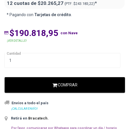
12 cuotas de
$20.265,27
*
(PTF:
$243.183,22)
* Pagando con
Tarjetas de crédito
.
$190.818,95
con Nave
¡VER DETALLE!
Cantidad
COMPRAR
Envíos a todo el país
¡CALCULAR ENVÍO!
Retirá en
Bracatech
.
Por favor, comunicarse por Whatsapp para coordinar un día / horario