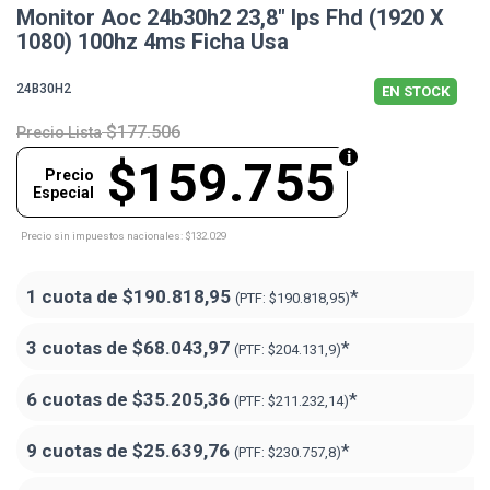
Monitor Aoc 24b30h2 23,8" Ips Fhd (1920 X
1080) 100hz 4ms Ficha Usa
24B30H2
EN STOCK
$177.506
Precio Lista
$159.755
Precio
Especial
Precio sin impuestos nacionales: $132.029
1 cuota de
$190.818,95
*
(PTF:
$190.818,95)
3 cuotas de
$68.043,97
*
(PTF:
$204.131,9)
6 cuotas de
$35.205,36
*
(PTF:
$211.232,14)
9 cuotas de
$25.639,76
*
(PTF:
$230.757,8)