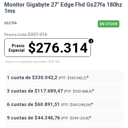
Monitor Gigabyte 27" Edge Fhd Gs27fa 180hz
1ms
GS27FA
EN STOCK
$307.016
Precio Lista
$276.314
Precio
Especial
Precio sin impuestos nacionales: $210.125
1 cuota de
$330.042,2
*
(PTF:
$330.042,2)
3 cuotas de
$117.689,47
*
(PTF:
$353.068,4)
6 cuotas de
$60.891,51
*
(PTF:
$365.349,04)
9 cuotas de
$44.346,76
*
(PTF:
$399.120,8)