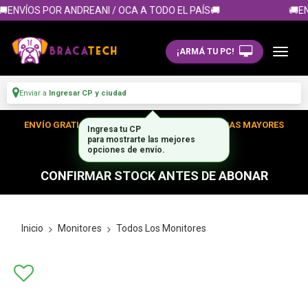
ENVÍOS POR ANDREANI / OCA A TODO EL PAÍS🚚
🚚EN
¡ARMÁ TU PC!
Enviar a
Ingresar CP y ciudad
ENVÍO GRATIS DENTRO DE CABA EN TUS COMPRAS MAYORES
Ingresa tu CP
para mostrarte las mejores
A $300.000
opciones de envío.
CONFIRMAR STOCK ANTES DE ABONAR
Inicio
Monitores
Todos Los Monitores