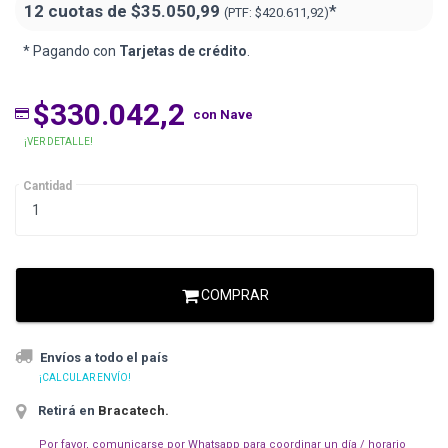
12 cuotas de
$35.050,99
*
(PTF:
$420.611,92)
* Pagando con
Tarjetas de crédito
.
$330.042,2
con Nave
¡VER DETALLE!
Cantidad
COMPRAR
Envíos a todo el país
¡CALCULAR ENVÍO!
Retirá en
Bracatech
.
Por favor, comunicarse por Whatsapp para coordinar un día / horario