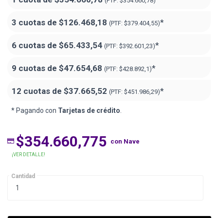
(PTF:
$354.660,78)
3 cuotas de
$126.468,18
*
(PTF:
$379.404,55)
6 cuotas de
$65.433,54
*
(PTF:
$392.601,23)
9 cuotas de
$47.654,68
*
(PTF:
$428.892,1)
12 cuotas de
$37.665,52
*
(PTF:
$451.986,29)
* Pagando con
Tarjetas de crédito
.
$354.660,775
con Nave
¡VER DETALLE!
Cantidad