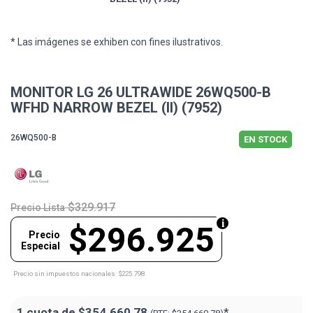
* Las imágenes se exhiben con fines ilustrativos.
MONITOR LG 26 ULTRAWIDE 26WQ500-B
WFHD NARROW BEZEL (II) (7952)
26WQ500-B
EN STOCK
$329.917
Precio Lista
$296.925
Precio
Especial
Precio sin impuestos nacionales: $225.798
1 cuota de
$354.660,78
*