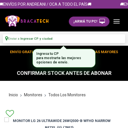
ENVÍOS POR ANDREANI / OCA A TODO EL PAÍS🚚
🚚EN
¡ARMÁ TU PC!
Enviar a
Ingresar CP y ciudad
ENVÍO GRATIS DENTRO DE CABA EN TUS COMPRAS MAYORES
Ingresa tu CP
para mostrarte las mejores
A $300.000
opciones de envío.
CONFIRMAR STOCK ANTES DE ABONAR
Inicio
Monitores
Todos Los Monitores