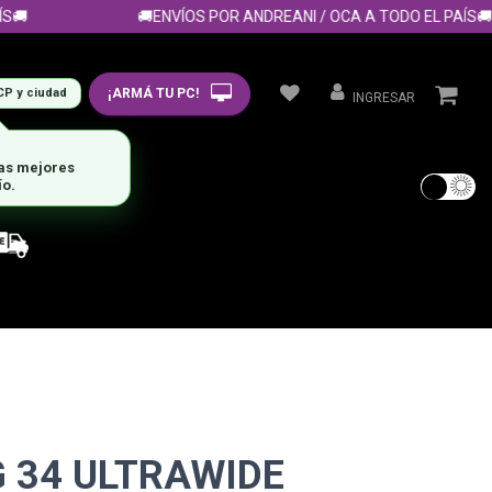
🚚ENVÍOS POR ANDREANI / OCA A TODO EL PAÍS🚚
¡ARMÁ TU PC!
CP y ciudad
INGRESAR
las mejores
ío.
 34 ULTRAWIDE