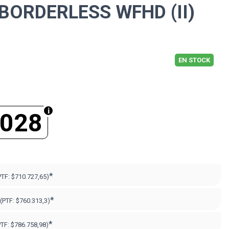
BORDERLESS WFHD (II)
EN STOCK
.028
*
PTF:
$710.727,65)
*
(PTF:
$760.313,3)
*
PTF:
$786.758,98)