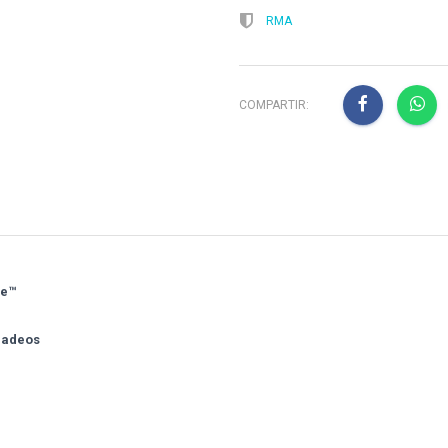
RMA
COMPARTIR:
de™
rpadeos