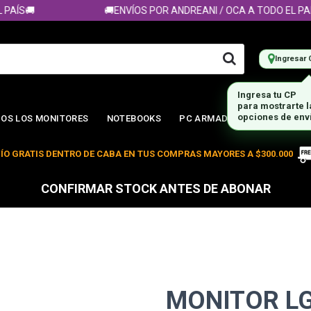
ÍS🚚
🚚ENVÍOS POR ANDREANI / OCA A TODO EL PAÍS🚚
Ingresar 
Ingresa tu CP
para mostrarte 
opciones de env
OS LOS MONITORES
NOTEBOOKS
PC ARMADA
ÍO GRATIS DENTRO DE CABA EN TUS COMPRAS MAYORES A $300.000
CONFIRMAR STOCK ANTES DE ABONAR
MONITOR LG