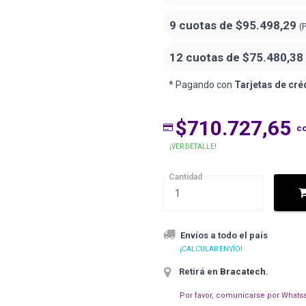
9 cuotas de
$95.498,29
(
12 cuotas de
$75.480,38
* Pagando con
Tarjetas de cré
$710.727,65
c
¡VER DETALLE!
Cantidad
Envíos a todo el país
¡CALCULAR ENVÍO!
Retirá en
Bracatech
.
Por favor, comunicarse por Whatsa