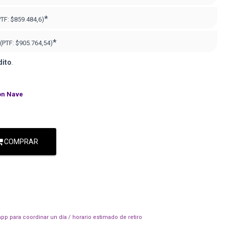
*
PTF:
$859.484,6)
*
(PTF:
$905.764,54)
dito
.
on Nave
COMPRAR
pp para coordinar un día / horario estimado de retiro