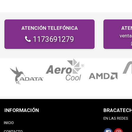
ATENCIÓN TELEFÓNICA
ATE
vent
1173691279
INFORMACIÓN
BRACATEC
EN LAS REDES
INICIO
CONTACTO