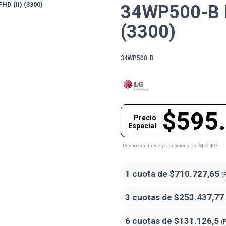
34WP500-B 
(3300)
34WP500-B
$595
Precio
Especial
Precio sin impuestos nacionales: $452.493
1 cuota de
$710.727,65
(
3 cuotas de
$253.437,77
6 cuotas de
$131.126,5
(