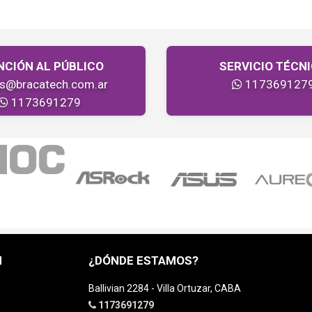
NCIÓN AL PÚBLICO
SERVICIO TÉCN
as@bracatech.com.ar
117369127
1173691279
H
¿DÓNDE ESTAMOS?
Ballivian 2284 - Villa Ortuzar, CABA
1173691279