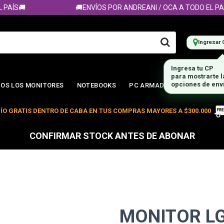
ÍS🚚
🚚ENVÍOS POR ANDREANI / OCA A TODO EL PAÍS🚚
Ingresar 
Ingresa tu CP
para mostrarte 
opciones de env
OS LOS MONITORES
NOTEBOOKS
PC ARMADA
ÍO GRATIS DENTRO DE CABA EN TUS COMPRAS MAYORES A $300.000
CONFIRMAR STOCK ANTES DE ABONAR
MONITOR LG