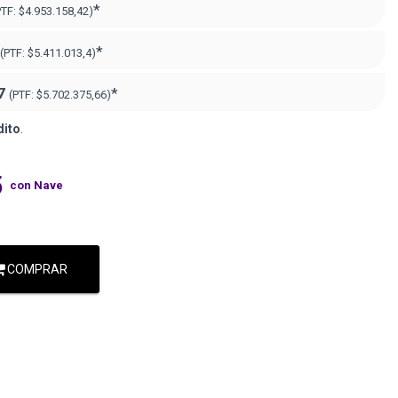
*
PTF:
$4.953.158,42)
*
(PTF:
$5.411.013,4)
7
*
(PTF:
$5.702.375,66)
dito
.
5
con Nave
COMPRAR