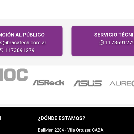
NCIÓN AL PÚBLICO
SERVICIO TÉCN
as@bracatech.com.ar
117369127
1173691279
H
¿DÓNDE ESTAMOS?
Ballivian 2284 - Villa Ortuzar, CABA