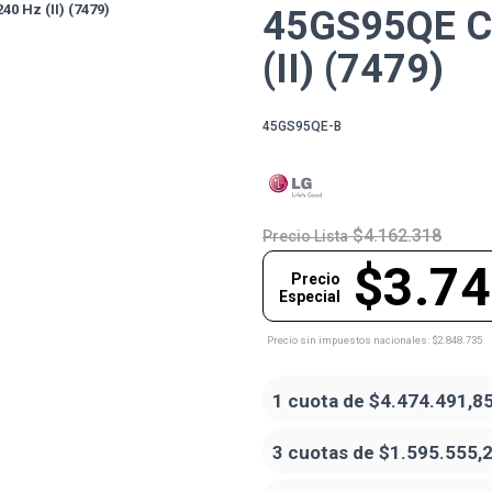
45GS95QE C
(II) (7479)
45GS95QE-B
$4.162.318
Precio Lista
$3.74
Precio
Especial
Precio sin impuestos nacionales: $2.848.735
1 cuota de
$4.474.491,8
3 cuotas de
$1.595.555,