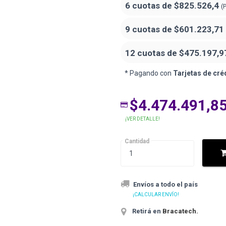
6 cuotas de
$825.526,4
(
9 cuotas de
$601.223,71
12 cuotas de
$475.197,9
* Pagando con
Tarjetas de cré
$4.474.491,8
¡VER DETALLE!
Cantidad
Envíos a todo el país
¡CALCULAR ENVÍO!
Retirá en
Bracatech
.