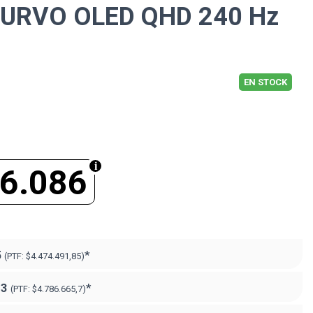
URVO OLED QHD 240 Hz
EN STOCK
6.086
5
*
(PTF:
$4.474.491,85)
23
*
(PTF:
$4.786.665,7)