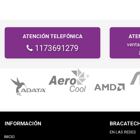
ATENCIÓN TELEFÓNICA
ATE
vent
1173691279
INFORMACIÓN
BRACATEC
EN LAS REDES
INICIO