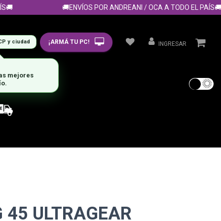
🚚ENVÍOS POR ANDREANI / OCA A TODO EL PAÍS🚚
¡ARMÁ TU PC!
CP y ciudad
INGRESAR
las mejores
ío.
 45 ULTRAGEAR