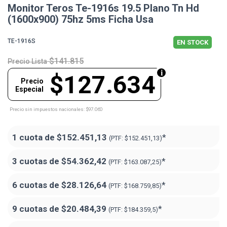
Monitor Teros Te-1916s 19.5 Plano Tn Hd
(1600x900) 75hz 5ms Ficha Usa
TE-1916S
EN STOCK
$141.815
Precio Lista
$127.634
Precio
Especial
Precio sin impuestos nacionales: $97.060
1 cuota de
$152.451,13
*
(PTF:
$152.451,13)
3 cuotas de
$54.362,42
*
(PTF:
$163.087,25)
6 cuotas de
$28.126,64
*
(PTF:
$168.759,85)
9 cuotas de
$20.484,39
*
(PTF:
$184.359,5)