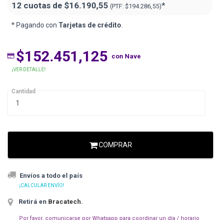
12 cuotas de
$16.190,55
*
(PTF:
$194.286,55)
* Pagando con
Tarjetas de crédito
.
$152.451,125
con Nave
¡VER DETALLE!
Cantidad
COMPRAR
Envíos a todo el país
¡CALCULAR ENVÍO!
Retirá en
Bracatech
.
Por favor, comunicarse por Whatsapp para coordinar un día / horario