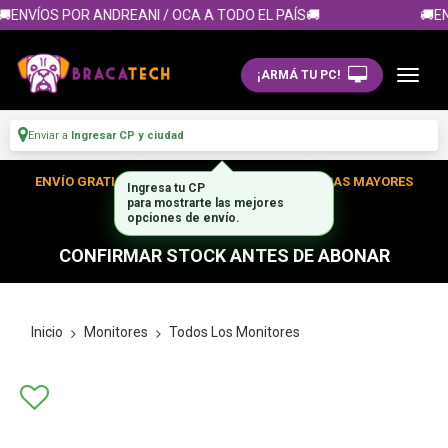
ENVÍOS POR ANDREANI / OCA A TODO EL PAÍS🚚
🚚EN
¡ARMÁ TU PC!
Enviar a
Ingresar CP y ciudad
ENVÍO GRATIS DENTRO DE CABA EN TUS COMPRAS MAYORES
Ingresa tu CP
para mostrarte las mejores
A $300.000
opciones de envío.
CONFIRMAR STOCK ANTES DE ABONAR
Inicio
Monitores
Todos Los Monitores