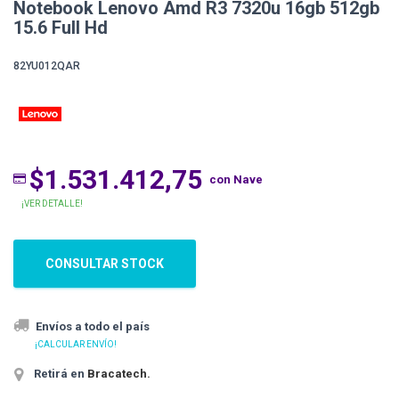
Notebook Lenovo Amd R3 7320u 16gb 512gb
15.6 Full Hd
82YU012QAR
$1.531.412,75
con Nave
¡VER DETALLE!
CONSULTAR STOCK
Envíos a todo el país
¡CALCULAR ENVÍO!
Retirá en
Bracatech
.