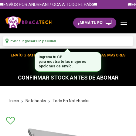
ENVÍOS POR ANDREANI / OCA A TODO EL PAÍS🚚
🚚EN
¡ARMÁ TU PC!
Enviar a
Ingresar CP y ciudad
ENVÍO GRATIS DENTRO DE CABA EN TUS COMPRAS MAYORES
Ingresa tu CP
A $300.000
para mostrarte las mejores
opciones de envío.
CONFIRMAR STOCK ANTES DE ABONAR
Inicio
Notebooks
Todo En Notebooks