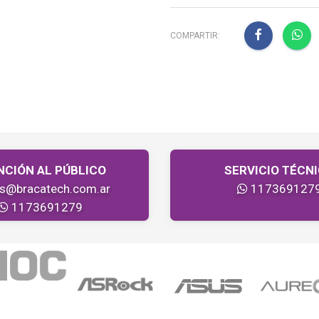
COMPARTIR:
NCIÓN AL PÚBLICO
SERVICIO TÉCN
as@bracatech.com.ar
117369127
1173691279