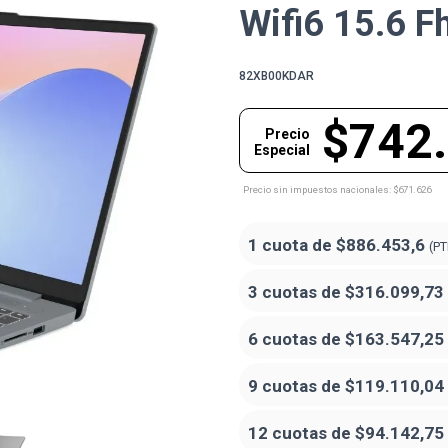
Wifi6 15.6 F
82XB00KDAR
$742
Precio
Especial
Precio sin impuestos nacionales: $671.626
1 cuota de
$886.453,6
(PT
3 cuotas de
$316.099,73
6 cuotas de
$163.547,25
9 cuotas de
$119.110,04
12 cuotas de
$94.142,75