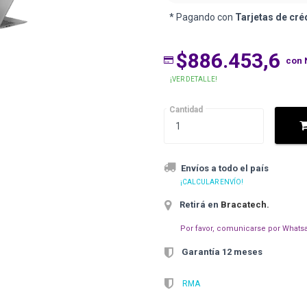
* Pagando con
Tarjetas de cré
$886.453,6
con 
¡VER DETALLE!
Cantidad
Envíos a todo el país
¡CALCULAR ENVÍO!
Retirá en
Bracatech
.
Por favor, comunicarse por Whatsa
Garantía 12 meses
RMA