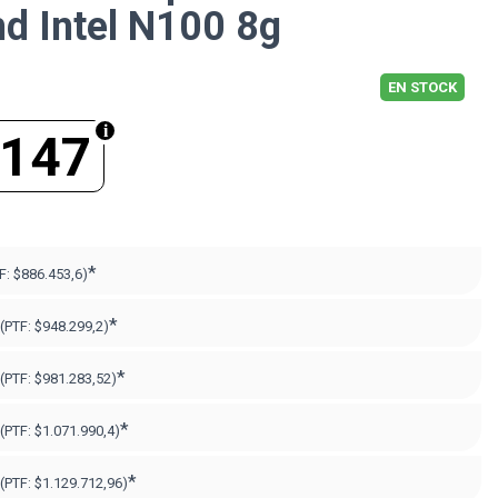
hd Intel N100 8g
EN STOCK
.147
*
F:
$886.453,6)
*
(PTF:
$948.299,2)
*
(PTF:
$981.283,52)
*
(PTF:
$1.071.990,4)
*
(PTF:
$1.129.712,96)