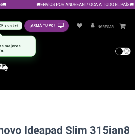
🚚ENVÍOS POR ANDREANI / OCA A TODO EL PAÍS🚚
¡ARMÁ TU PC!
CP y ciudad
INGRESAR
las mejores
ío.
novo Ideapad Slim 315ian8