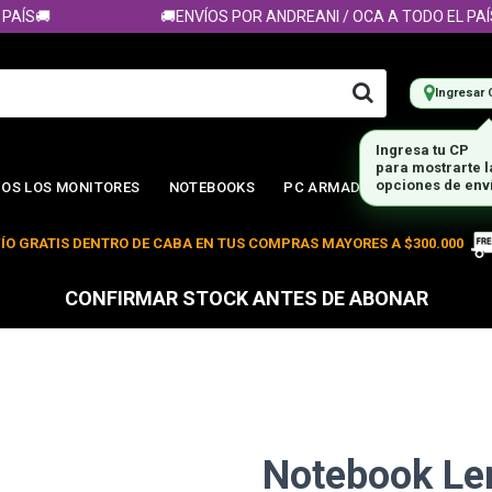
S🚚
🚚ENVÍOS POR ANDREANI / OCA A TODO EL PAÍS🚚
Ingresar 
Ingresa tu CP
para mostrarte 
opciones de env
OS LOS MONITORES
NOTEBOOKS
PC ARMADA
ÍO GRATIS DENTRO DE CABA EN TUS COMPRAS MAYORES A $300.000
CONFIRMAR STOCK ANTES DE ABONAR
Notebook Le