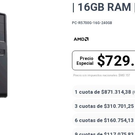
| 16GB RAM 
PC-R5700G-16G-240GB
$729
Precio
Especial
Precio sin impuestos nacionales: $660.157
1 cuota de
$871.314,38
(
3 cuotas de
$310.701,25
6 cuotas de
$160.754,13
9 cuotas de
$117.075,83