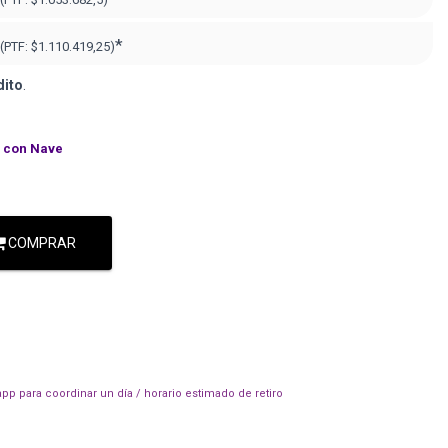
*
(PTF:
$1.110.419,25)
dito
.
con Nave
COMPRAR
pp para coordinar un día / horario estimado de retiro