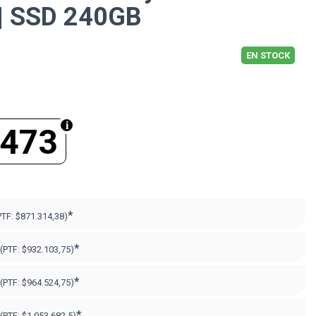
| SSD 240GB
EN STOCK
.473
*
PTF:
$871.314,38)
*
(PTF:
$932.103,75)
*
(PTF:
$964.524,75)
*
(PTF:
$1.053.682,5)