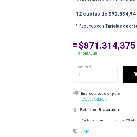
12 cuotas de
$92.534,94
* Pagando con
Tarjetas de cré
$871.314,375
¡VER DETALLE!
Cantidad
Envíos a todo el país
¡CALCULAR ENVÍO!
Retirá en
Bracatech
.
Por favor, comunicarse por Whatsa
RMA