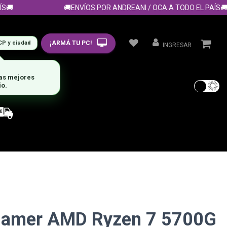
🚚ENVÍOS POR ANDREANI / OCA A TODO EL PAÍS🚚
¡ARMÁ TU PC!
CP y ciudad
INGRESAR
las mejores
ío.
Gamer AMD Ryzen 7 5700G