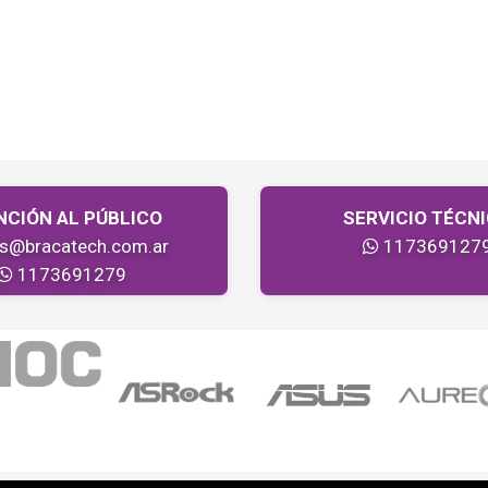
NCIÓN AL PÚBLICO
SERVICIO TÉCN
as@bracatech.com.ar
117369127
1173691279