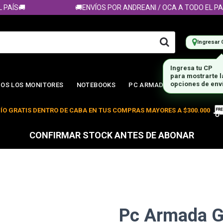
S🚚
🚚ENVÍOS POR ANDREANI / OCA A TODO EL PAÍS🚚
Ingresar 
Ingresa tu CP
para mostrarte 
OS LOS MONITORES
NOTEBOOKS
PC ARMADA
opciones de env
ÍO GRATIS DENTRO DE CABA EN TUS COMPRAS MAYORES A $300.000
CONFIRMAR STOCK ANTES DE ABONAR
Pc Armada 