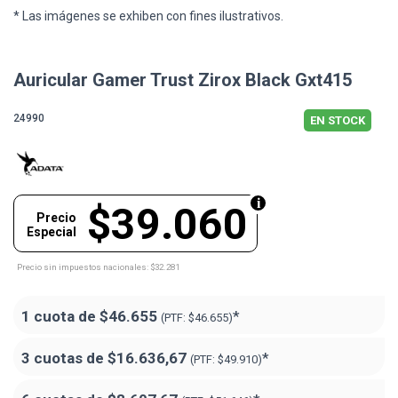
* Las imágenes se exhiben con fines ilustrativos.
Auricular Gamer Trust Zirox Black Gxt415
24990
EN STOCK
$39.060
Precio
Especial
Precio sin impuestos nacionales: $32.281
1 cuota de
$46.655
*
(PTF:
$46.655)
3 cuotas de
$16.636,67
*
(PTF:
$49.910)