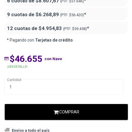
6 cuotas de
$8.607,67
*
(PTF:
$51.646)
9 cuotas de
$6.268,89
*
(PTF:
$56.420)
12 cuotas de
$4.954,83
*
(PTF:
$59.458)
* Pagando con
Tarjetas de crédito
.
$46.655
con Nave
¡VER DETALLE!
Cantidad
COMPRAR
Envíos a todo el país