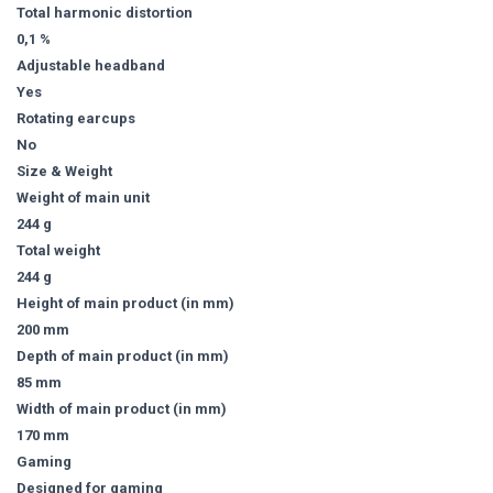
Total harmonic distortion
0,1 %
Adjustable headband
Yes
Rotating earcups
No
Size & Weight
Weight of main unit
244 g
Total weight
244 g
Height of main product (in mm)
200 mm
Depth of main product (in mm)
85 mm
Width of main product (in mm)
170 mm
Gaming
Designed for gaming