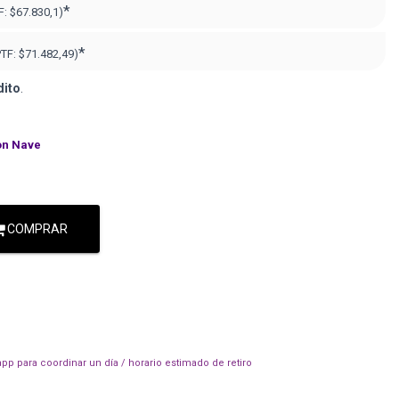
*
F:
$67.830,1)
*
PTF:
$71.482,49)
dito
.
on Nave
COMPRAR
pp para coordinar un día / horario estimado de retiro