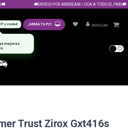
🚚ENVÍOS POR ANDREANI / OCA A TODO EL PAÍS🚚
¡ARMÁ TU PC!
CP y ciudad
INGRESAR
mer Trust Zirox Gxt416s