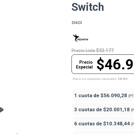
Switch
25423
$52.177
Precio Lista
$46.
Precio
Especial
Precio sin impuestos nacionales: $38.809
1 cuota de
$56.090,28
(PT
3 cuotas de
$20.001,18
(
6 cuotas de
$10.348,44
(