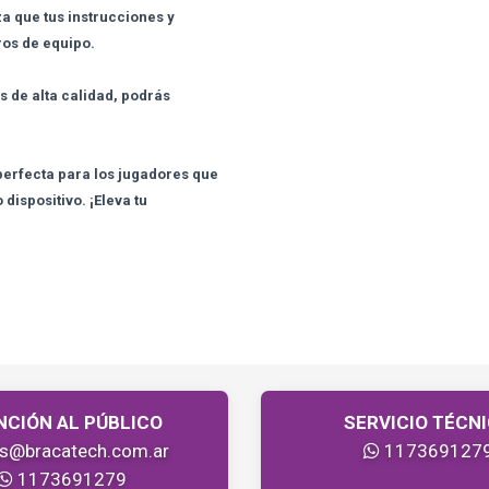
za que tus instrucciones y
ros de equipo.
s de alta calidad, podrás
perfecta para los jugadores que
ispositivo. ¡Eleva tu
NCIÓN AL PÚBLICO
SERVICIO TÉCN
as@bracatech.com.ar
117369127
1173691279