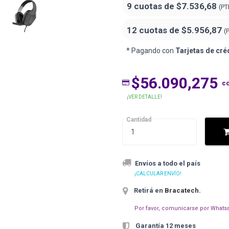
9 cuotas de
$7.536,68
(PT
12 cuotas de
$5.956,87
(
* Pagando con
Tarjetas de cré
$56.090,275
c
¡VER DETALLE!
Cantidad
Envíos a todo el país
¡CALCULAR ENVÍO!
Retirá en
Bracatech
.
Por favor, comunicarse por Whatsa
Garantía 12 meses