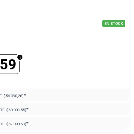
EN STOCK
959
*
F:
$56.090,28)
*
PTF:
$60.003,55)
*
PTF:
$62.090,63)