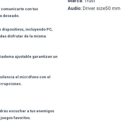
Marca:
Trust
Audio:
Driver size50 mm
te comunicarte con tus
no deseado.
 dispositivos, incluyendo PC,
edas disfrutar de la misma
diadema ajustable garantizan un
silencia el micrófono con el
terrupciones.
podrás escuchar a tus enemigos
 juegos favoritos.