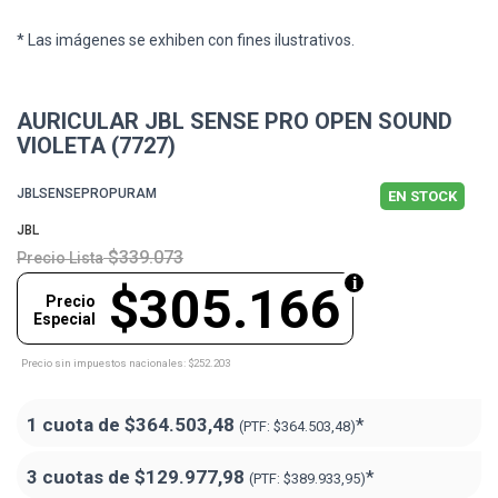
* Las imágenes se exhiben con fines ilustrativos.
AURICULAR JBL SENSE PRO OPEN SOUND
VIOLETA (7727)
JBLSENSEPROPURAM
EN STOCK
JBL
$339.073
Precio Lista
$305.166
Precio
Especial
Precio sin impuestos nacionales: $252.203
1 cuota de
$364.503,48
*
(PTF:
$364.503,48)
3 cuotas de
$129.977,98
*
(PTF:
$389.933,95)