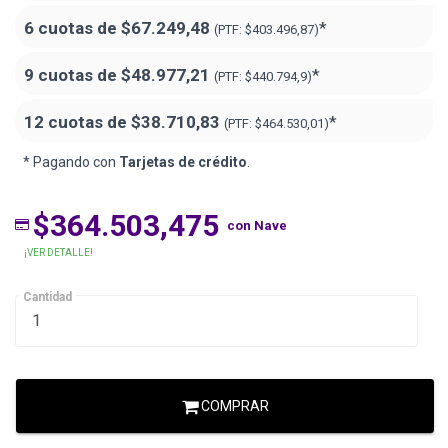
6 cuotas de
$67.249,48
*
(PTF:
$403.496,87)
9 cuotas de
$48.977,21
*
(PTF:
$440.794,9)
12 cuotas de
$38.710,83
*
(PTF:
$464.530,01)
* Pagando con
Tarjetas de crédito
.
$364.503,475
con Nave
¡VER DETALLE!
Cantidad
COMPRAR