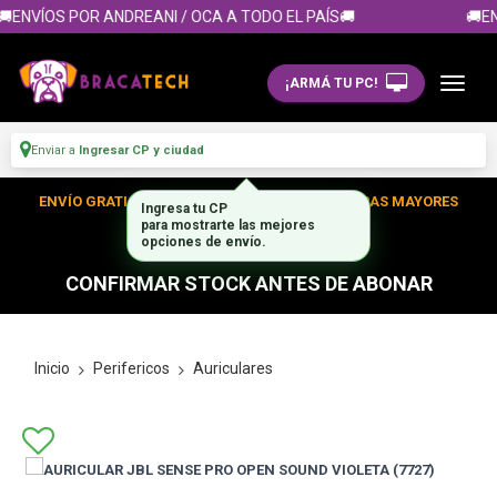
ENVÍOS POR ANDREANI / OCA A TODO EL PAÍS🚚
🚚EN
¡ARMÁ TU PC!
Enviar a
Ingresar CP y ciudad
ENVÍO GRATIS DENTRO DE CABA EN TUS COMPRAS MAYORES
Ingresa tu CP
para mostrarte las mejores
A $300.000
opciones de envío.
CONFIRMAR STOCK ANTES DE ABONAR
Inicio
Perifericos
Auriculares