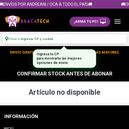
🚚ENVÍOS POR ANDREANI / OCA A TODO EL PAÍS🚚
🚚EN
¡ARMÁ TU PC!
Enviar a
Ingresar CP y ciudad
ENVÍO GRATIS DENTRO DE CABA EN TUS COMPRAS MAYORES
Ingresa tu CP
para mostrarte las mejores
A $300.000
opciones de envío.
CONFIRMAR STOCK ANTES DE ABONAR
Artículo no disponible
INFORMACIÓN
INICIO