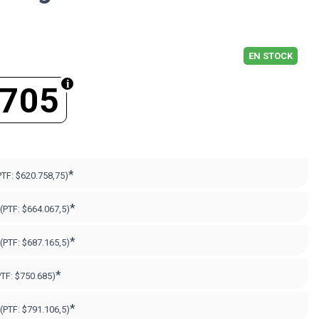
EN STOCK
.705
*
PTF:
$620.758,75)
*
(PTF:
$664.067,5)
*
(PTF:
$687.165,5)
*
PTF:
$750.685)
*
(PTF:
$791.106,5)