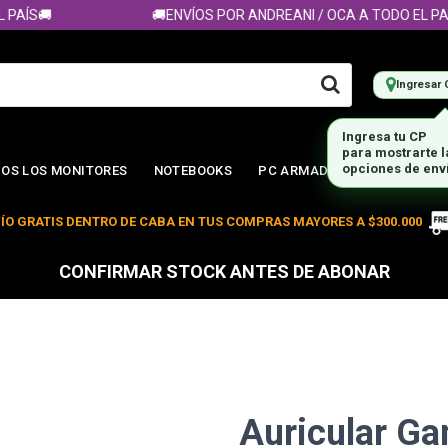
ÍS🚚
🚚ENVÍOS POR ANDREANI / OCA A TODO EL PAÍS
Ingresar 
Ingresa tu CP
para mostrarte 
opciones de env
OS LOS MONITORES
NOTEBOOKS
PC ARMADA
ÍO GRATIS DENTRO DE CABA EN TUS COMPRAS MAYORES A $300.000
CONFIRMAR STOCK ANTES DE ABONAR
Auricular G