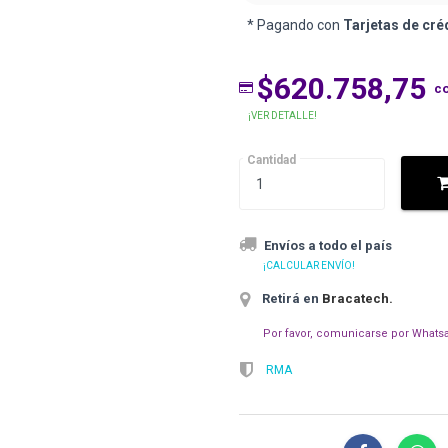
* Pagando con
Tarjetas de cré
$620.758,75
c
¡VER DETALLE!
Cantidad
Envíos a todo el país
¡CALCULAR ENVÍO!
Retirá en
Bracatech
.
Por favor, comunicarse por Whatsa
RMA