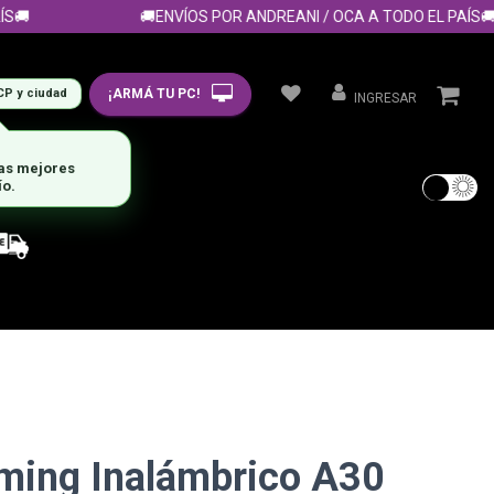

🚚ENVÍOS POR ANDREANI / OCA A TODO EL PAÍS🚚
¡ARMÁ TU PC!
CP y ciudad
INGRESAR
las mejores
ío.
aming Inalámbrico A30