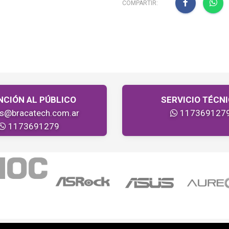
COMPARTIR:
NCIÓN AL PÚBLICO
SERVICIO TÉCN
as@bracatech.com.ar
117369127
1173691279