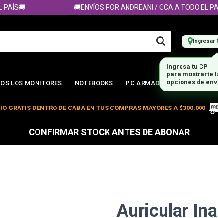
ÍS🚚
🚚ENVÍOS POR ANDREANI / OCA A TODO EL PAÍS
Ingresar 
Ingresa tu CP
para mostrarte 
opciones de env
OS LOS MONITORES
NOTEBOOKS
PC ARMADA
ÍO GRATIS DENTRO DE CABA EN TUS COMPRAS MAYORES A $300.000
CONFIRMAR STOCK ANTES DE ABONAR
Auricular In