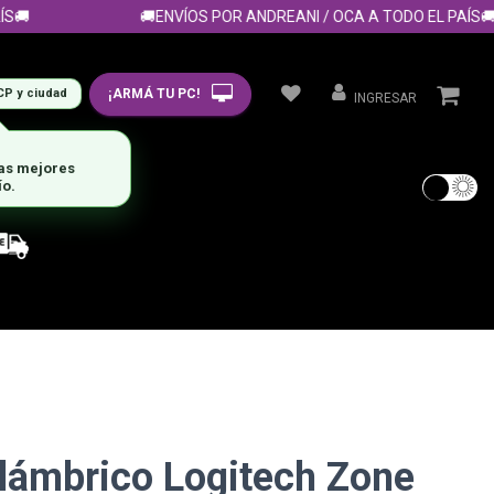

🚚ENVÍOS POR ANDREANI / OCA A TODO EL PAÍS🚚
¡ARMÁ TU PC!
CP y ciudad
INGRESAR
las mejores
ío.
alámbrico Logitech Zone