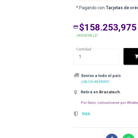
* Pagando con
Tarjetas de cré
$158.253,975
¡VER DETALLE!
Cantidad
Envíos a todo el país
¡CALCULAR ENVÍO!
Retirá en
Bracatech
.
Por favor, comunicarse por Whatsa
RMA