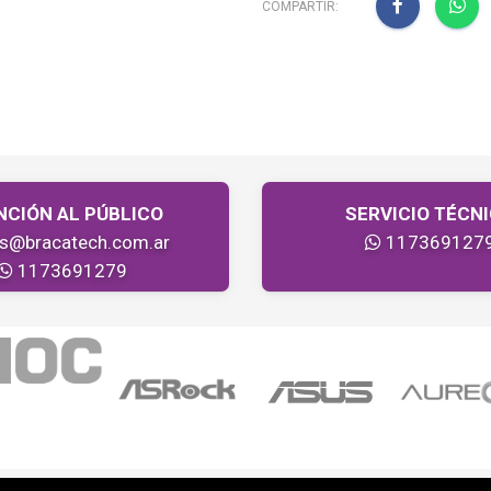
COMPARTIR:
NCIÓN AL PÚBLICO
SERVICIO TÉCN
as@bracatech.com.ar
117369127
1173691279