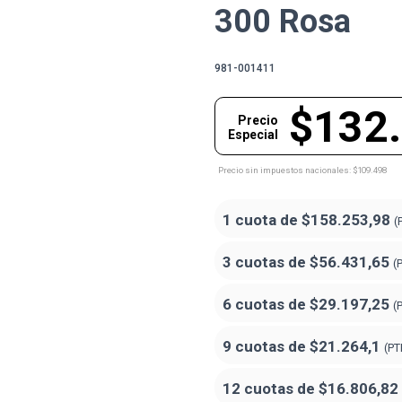
300 Rosa
981-001411
$132
Precio
Especial
Precio sin impuestos nacionales: $109.498
1 cuota de
$158.253,98
(
3 cuotas de
$56.431,65
(
6 cuotas de
$29.197,25
(
9 cuotas de
$21.264,1
(PT
12 cuotas de
$16.806,82