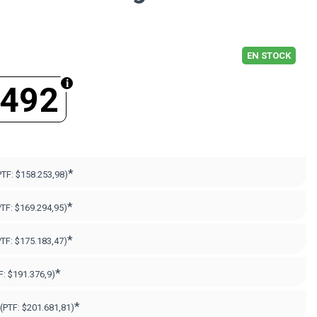
EN STOCK
.492
*
PTF:
$158.253,98)
*
PTF:
$169.294,95)
*
PTF:
$175.183,47)
*
F:
$191.376,9)
*
(PTF:
$201.681,81)