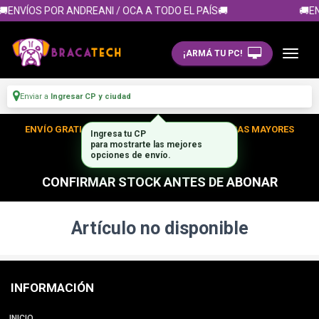
🚚ENVÍOS POR ANDREANI / OCA A TODO EL PAÍS🚚
🚚EN
¡ARMÁ TU PC!
Enviar a
Ingresar CP y ciudad
ENVÍO GRATIS DENTRO DE CABA EN TUS COMPRAS MAYORES
Ingresa tu CP
para mostrarte las mejores
A $300.000
opciones de envío.
CONFIRMAR STOCK ANTES DE ABONAR
Artículo no disponible
INFORMACIÓN
INICIO