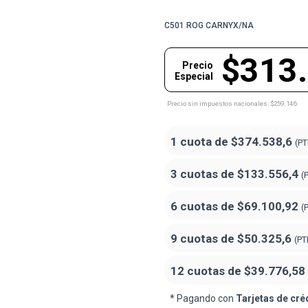
C501 ROG CARNYX/NA
$313
Precio
Especial
Precio sin impuestos nacionales: $259.146
1 cuota de
$374.538,6
(PT
3 cuotas de
$133.556,4
(
6 cuotas de
$69.100,92
(
9 cuotas de
$50.325,6
(PT
12 cuotas de
$39.776,58
* Pagando con
Tarjetas de cré