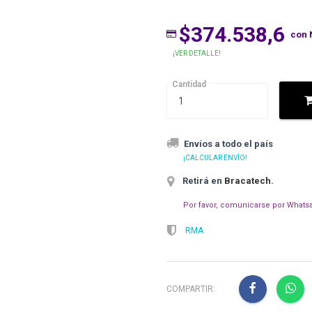
$374.538,6
con 
¡VER DETALLE!
Cantidad
Envíos a todo el país
¡CALCULAR ENVÍO!
Retirá en
Bracatech
.
Por favor, comunicarse por Whatsa
RMA
COMPARTIR: