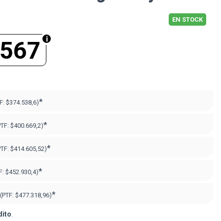
EN STOCK
.567
*
F:
$374.538,6)
*
PTF:
$400.669,2)
*
PTF:
$414.605,52)
*
F:
$452.930,4)
*
(PTF:
$477.318,96)
dito
.