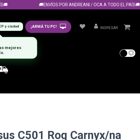

🚚ENVÍOS POR ANDREANI / OCA A TODO EL PAÍS🚚
¡ARMÁ TU PC!
CP y ciudad
INGRESAR
las mejores
ío.
sus C501 Rog Carnyx/na