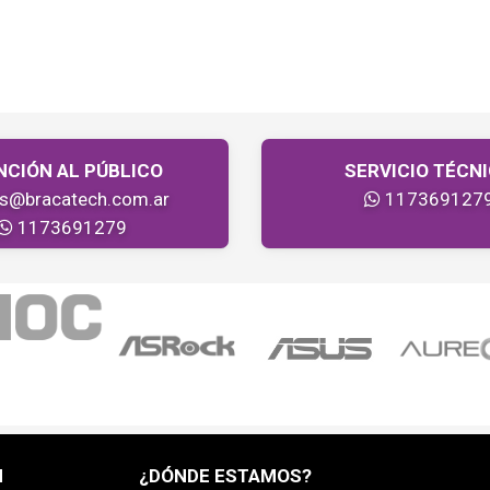
NCIÓN AL PÚBLICO
SERVICIO TÉCN
as@bracatech.com.ar
117369127
1173691279
H
¿DÓNDE ESTAMOS?