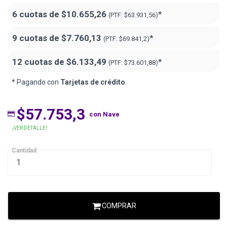
6 cuotas de
$10.655,26
*
(PTF:
$63.931,56)
9 cuotas de
$7.760,13
*
(PTF:
$69.841,2)
12 cuotas de
$6.133,49
*
(PTF:
$73.601,88)
* Pagando con
Tarjetas de crédito
.
$57.753,3
con Nave
¡VER DETALLE!
Cantidad
COMPRAR