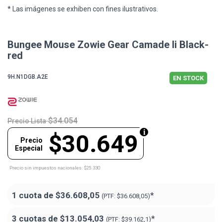
* Las imágenes se exhiben con fines ilustrativos.
Bungee Mouse Zowie Gear Camade Ii Black-
red
9H.N1DGB.A2E
EN STOCK
$34.054
Precio Lista
$30.649
Precio
Especial
Precio sin impuestos nacionales: $25.330
1 cuota de
$36.608,05
*
(PTF:
$36.608,05)
3 cuotas de
$13.054,03
*
(PTF:
$39.162,1)