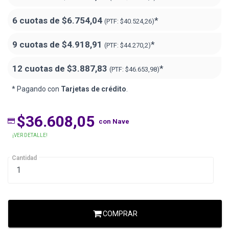
6 cuotas de
$6.754,04
*
(PTF:
$40.524,26)
9 cuotas de
$4.918,91
*
(PTF:
$44.270,2)
12 cuotas de
$3.887,83
*
(PTF:
$46.653,98)
* Pagando con
Tarjetas de crédito
.
$36.608,05
con Nave
¡VER DETALLE!
Cantidad
COMPRAR