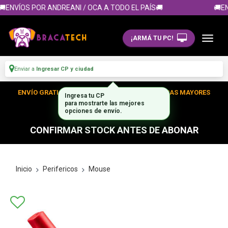
ENVÍOS POR ANDREANI / OCA A TODO EL PAÍS🚚
🚚EN
¡ARMÁ TU PC!
Enviar a
Ingresar CP y ciudad
ENVÍO GRATIS DENTRO DE CABA EN TUS COMPRAS MAYORES
Ingresa tu CP
A $300.000
para mostrarte las mejores
opciones de envío.
CONFIRMAR STOCK ANTES DE ABONAR
Inicio
Perifericos
Mouse