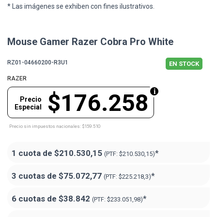
* Las imágenes se exhiben con fines ilustrativos.
Mouse Gamer Razer Cobra Pro White
RZ01-04660200-R3U1
EN STOCK
RAZER
$176.258
Precio
Especial
Precio sin impuestos nacionales: $159.510
1 cuota de
$210.530,15
*
(PTF:
$210.530,15)
3 cuotas de
$75.072,77
*
(PTF:
$225.218,3)
6 cuotas de
$38.842
*
(PTF:
$233.051,98)