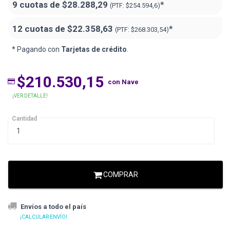
9 cuotas de
$28.288,29
*
(PTF:
$254.594,6)
12 cuotas de
$22.358,63
*
(PTF:
$268.303,54)
* Pagando con
Tarjetas de crédito
.
$210.530,15
con Nave
¡VER DETALLE!
Cantidad
COMPRAR
Envíos a todo el país
¡CALCULAR ENVÍO!