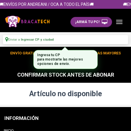
🚚ENVÍOS POR ANDREANI / OCA A TODO EL PAÍS🚚
🚚EN
¡ARMÁ TU PC!
Enviar a
Ingresar CP y ciudad
ENVÍO GRATIS DENTRO DE CABA EN TUS COMPRAS MAYORES
Ingresa tu CP
para mostrarte las mejores
A $350.000
opciones de envío.
CONFIRMAR STOCK ANTES DE ABONAR
Artículo no disponible
INFORMACIÓN
INICIO