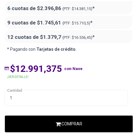
6 cuotas de
$2.396,86
*
(PTF:
$14.381,15)
9 cuotas de
$1.745,61
*
(PTF:
$15.710,5)
12 cuotas de
$1.379,7
*
(PTF:
$16.556,45)
* Pagando con
Tarjetas de crédito
.
$12.991,375
con Nave
¡VER DETALLE!
Cantidad
COMPRAR