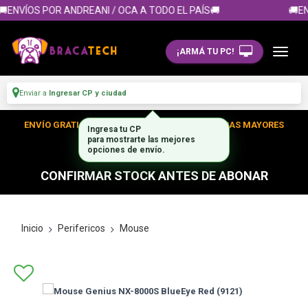
ENVÍOS POR ANDREANI / OCA A TODO EL PAÍS🚚
🚚EN
¡ARMÁ TU PC!
Enviar a
Ingresar CP y ciudad
ENVÍO GRATIS DENTRO DE CABA EN TUS COMPRAS MAYORES
Ingresa tu CP
para mostrarte las mejores
A $300.000
opciones de envío.
CONFIRMAR STOCK ANTES DE ABONAR
Inicio
Perifericos
Mouse