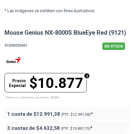
* Las imágenes se exhiben con fines ilustrativos.
Mouse Genius NX-8000S BlueEye Red (9121)
31030025401
EN STOCK
$10.877
Precio
Especial
Precio sin impuestos nacionales: $9.843
1 cuota de
$12.991,38
*
(PTF:
$12.991,38)
3 cuotas de
$4.632,58
*
(PTF:
$13.897,75)