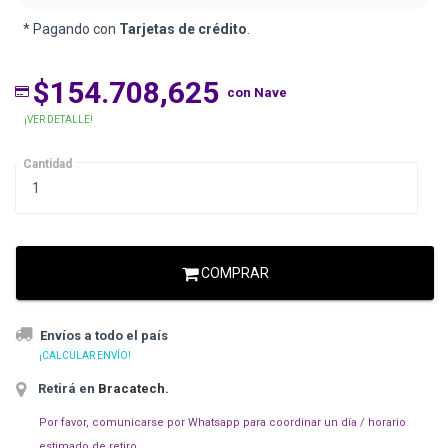
* Pagando con
Tarjetas de crédito
.
$154.708,625
con Nave
¡VER DETALLE!
Cantidad
COMPRAR
Envíos a todo el país
¡CALCULAR ENVÍO!
Retirá en
Bracatech
.
Por favor, comunicarse por Whatsapp para coordinar un día / horario
estimado de retiro