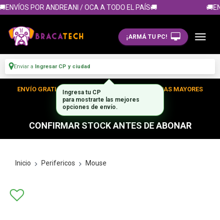
ENVÍOS POR ANDREANI / OCA A TODO EL PAÍS🚚
🚚EN
¡ARMÁ TU PC!
Enviar a
Ingresar CP y ciudad
ENVÍO GRATIS DENTRO DE CABA EN TUS COMPRAS MAYORES
Ingresa tu CP
para mostrarte las mejores
A $300.000
opciones de envío.
CONFIRMAR STOCK ANTES DE ABONAR
Inicio
Perifericos
Mouse