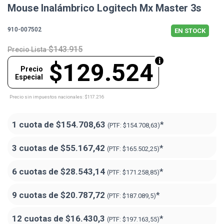
Mouse Inalámbrico Logitech Mx Master 3s
910-007502
EN STOCK
$143.915
Precio Lista
$129.524
Precio
Especial
Precio sin impuestos nacionales: $117.216
1 cuota de
$154.708,63
*
(PTF:
$154.708,63)
3 cuotas de
$55.167,42
*
(PTF:
$165.502,25)
6 cuotas de
$28.543,14
*
(PTF:
$171.258,85)
9 cuotas de
$20.787,72
*
(PTF:
$187.089,5)
12 cuotas de
$16.430,3
*
(PTF:
$197.163,55)