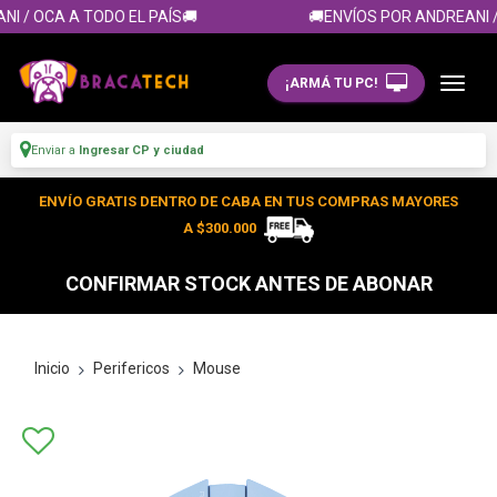
I / OCA A TODO EL PAÍS🚚
🚚ENVÍOS POR ANDREANI / 
¡ARMÁ TU PC!
Enviar a
Ingresar CP y ciudad
ENVÍO GRATIS DENTRO DE CABA EN TUS COMPRAS MAYORES
A $300.000
CONFIRMAR STOCK ANTES DE ABONAR
Inicio
Perifericos
Mouse