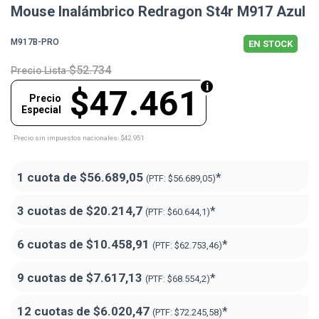
Mouse Inalámbrico Redragon St4r M917 Azul
M917B-PRO
EN STOCK
$52.734
Precio Lista
$47.461
Precio
Especial
Precio sin impuestos nacionales: $42.951
1 cuota de
$56.689,05
*
(PTF:
$56.689,05)
3 cuotas de
$20.214,7
*
(PTF:
$60.644,1)
6 cuotas de
$10.458,91
*
(PTF:
$62.753,46)
9 cuotas de
$7.617,13
*
(PTF:
$68.554,2)
12 cuotas de
$6.020,47
*
(PTF:
$72.245,58)