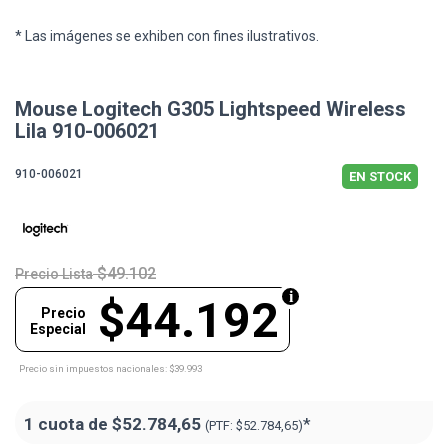
* Las imágenes se exhiben con fines ilustrativos.
Mouse Logitech G305 Lightspeed Wireless
Lila 910-006021
910-006021
EN STOCK
$49.102
Precio Lista
$44.192
Precio
Especial
Precio sin impuestos nacionales: $39.993
1 cuota de
$52.784,65
*
(PTF:
$52.784,65)