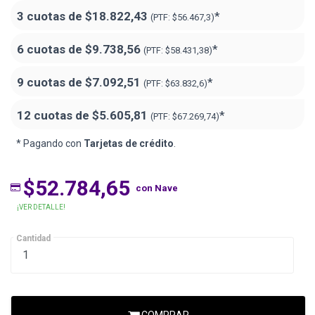
3 cuotas de
$18.822,43
*
(PTF:
$56.467,3)
6 cuotas de
$9.738,56
*
(PTF:
$58.431,38)
9 cuotas de
$7.092,51
*
(PTF:
$63.832,6)
12 cuotas de
$5.605,81
*
(PTF:
$67.269,74)
* Pagando con
Tarjetas de crédito
.
$52.784,65
con Nave
¡VER DETALLE!
Cantidad
COMPRAR