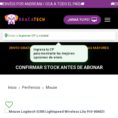
ENVÍOS POR ANDREANI / OCA A TODO EL PAÍS🚚
🚚EN
¡ARMÁ TU PC!
Enviar a
Ingresar CP y ciudad
ENVÍO GRATIS DENTRO DE CABA EN TUS COMPRAS MAYORES
Ingresa tu CP
para mostrarte las mejores
A $300.000
opciones de envío.
CONFIRMAR STOCK ANTES DE ABONAR
Inicio
Perifericos
Mouse