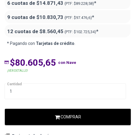
6 cuotas de
$14.871,43
*
(PTF:
$89.228,58)
9 cuotas de
$10.830,73
*
(PTF:
$97.476,6)
12 cuotas de
$8.560,45
*
(PTF:
$102.725,34)
* Pagando con
Tarjetas de crédito
.
$80.605,65
con Nave
¡VER DETALLE!
Cantidad
COMPRAR