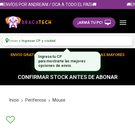
ENVÍOS POR ANDREANI / OCA A TODO EL PAÍS🚚
🚚EN
¡ARMÁ TU PC!
Enviar a
Ingresar CP y ciudad
ENVÍO GRATIS DENTRO DE CABA EN TUS COMPRAS MAYORES
A $300.000
CONFIRMAR STOCK ANTES DE ABONAR
Inicio
Perifericos
Mouse