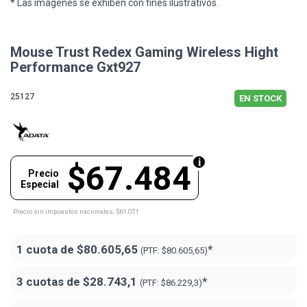
* Las imágenes se exhiben con fines ilustrativos.
Mouse Trust Redex Gaming Wireless Hight
Performance Gxt927
25127
EN STOCK
$67.484
Precio
Especial
Precio sin impuestos nacionales: $61.071
1 cuota de
$80.605,65
*
(PTF:
$80.605,65)
3 cuotas de
$28.743,1
*
(PTF:
$86.229,3)