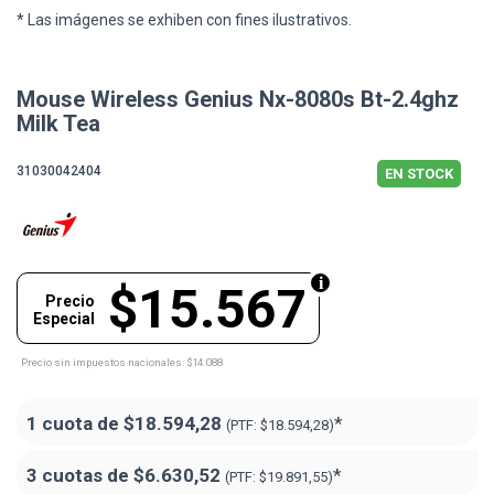
* Las imágenes se exhiben con fines ilustrativos.
Mouse Wireless Genius Nx-8080s Bt-2.4ghz
Milk Tea
31030042404
EN STOCK
$15.567
Precio
Especial
Precio sin impuestos nacionales: $14.088
1 cuota de
$18.594,28
*
(PTF:
$18.594,28)
3 cuotas de
$6.630,52
*
(PTF:
$19.891,55)