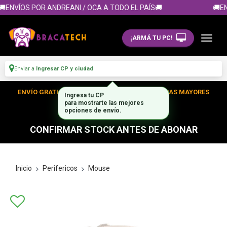
ENVÍOS POR ANDREANI / OCA A TODO EL PAÍS🚚
🚚EN
¡ARMÁ TU PC!
Enviar a
Ingresar CP y ciudad
ENVÍO GRATIS DENTRO DE CABA EN TUS COMPRAS MAYORES
Ingresa tu CP
A $300.000
para mostrarte las mejores
opciones de envío.
CONFIRMAR STOCK ANTES DE ABONAR
Inicio
Perifericos
Mouse