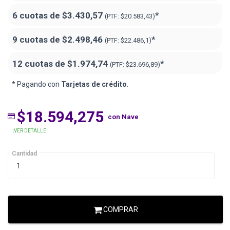
6 cuotas de
$3.430,57
*
(PTF:
$20.583,43)
9 cuotas de
$2.498,46
*
(PTF:
$22.486,1)
12 cuotas de
$1.974,74
*
(PTF:
$23.696,89)
* Pagando con
Tarjetas de crédito
.
$18.594,275
con Nave
¡VER DETALLE!
Cantidad
COMPRAR