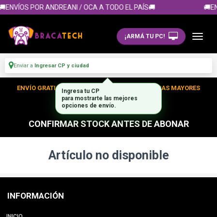
🚚ENVÍOS POR ANDREANI / OCA A TODO EL PAÍS🚚
🚚EN
¡ARMÁ TU PC!
Enviar a
Ingresar CP y ciudad
ENVÍO GRATIS DENTRO DE CABA EN TUS COMPRAS MAYORES
Ingresa tu CP
para mostrarte las mejores
A $300.000
opciones de envío.
CONFIRMAR STOCK ANTES DE ABONAR
Artículo no disponible
INFORMACIÓN
INICIO