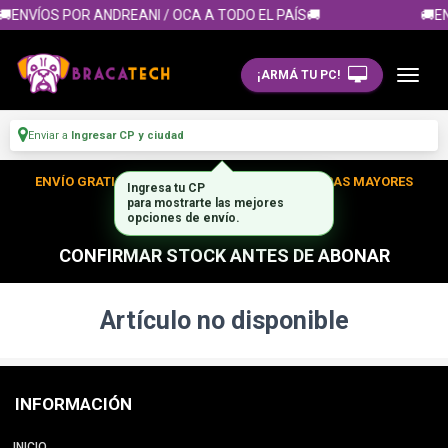
🚚ENVÍOS POR ANDREANI / OCA A TODO EL PAÍS🚚
🚚EN
¡ARMÁ TU PC!
Enviar a
Ingresar CP y ciudad
ENVÍO GRATIS DENTRO DE CABA EN TUS COMPRAS MAYORES
Ingresa tu CP
para mostrarte las mejores
A $300.000
opciones de envío.
CONFIRMAR STOCK ANTES DE ABONAR
Artículo no disponible
INFORMACIÓN
INICIO