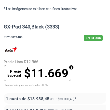
* Las imágenes se exhiben con fines ilustrativos.
GX-Pad 340,Black (3333)
31250024400
EN STOCK
$12.966
Precio Lista
$11.669
Precio
Especial
Precio sin impuestos nacionales: $9.644
1 cuota de
$13.938,45
*
(PTF:
$13.938,45)