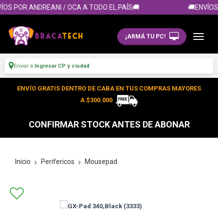
ÍOS POR ANDREANI / OCA A TODO EL PAÍS🚚
🚚ENVÍOS 
¡ARMÁ TU PC!
Enviar a
Ingresar CP y ciudad
ENVÍO GRATIS DENTRO DE CABA EN TUS COMPRAS MAYORES
A $300.000
CONFIRMAR STOCK ANTES DE ABONAR
Inicio
Perifericos
Mousepad