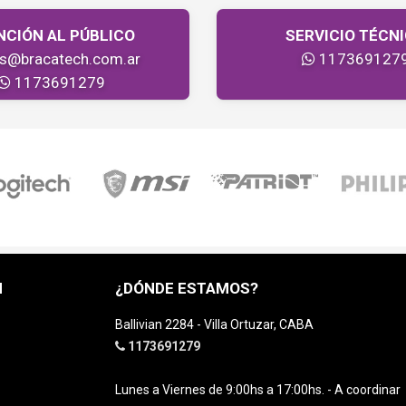
NCIÓN AL PÚBLICO
SERVICIO TÉCN
as@bracatech.com.ar
117369127
1173691279
H
¿DÓNDE ESTAMOS?
Ballivian 2284 - Villa Ortuzar, CABA
1173691279
Lunes a Viernes de 9:00hs a 17:00hs. - A coordinar