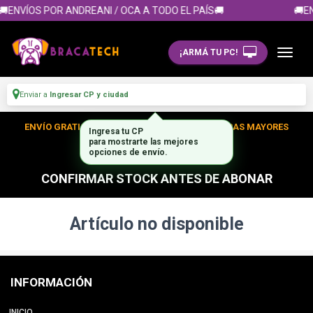
🚚ENVÍOS POR ANDREANI / OCA A TODO EL PAÍS🚚
🚚EN
¡ARMÁ TU PC!
Enviar a
Ingresar CP y ciudad
ENVÍO GRATIS DENTRO DE CABA EN TUS COMPRAS MAYORES
Ingresa tu CP
para mostrarte las mejores
A $350.000
opciones de envío.
CONFIRMAR STOCK ANTES DE ABONAR
Artículo no disponible
INFORMACIÓN
INICIO