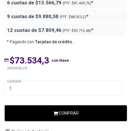
6 cuotas de
$13.566,79
*
(PTF:
$81.400,76)
9 cuotas de
$9.880,58
*
(PTF:
$88.925,2)
12 cuotas de
$7.809,46
*
(PTF:
$93.713,48)
* Pagando con
Tarjetas de crédito
.
$73.534,3
con Nave
¡VER DETALLE!
Cantidad
COMPRAR