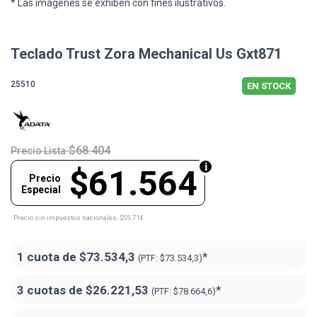
* Las imágenes se exhiben con fines ilustrativos.
Teclado Trust Zora Mechanical Us Gxt871
25510
EN STOCK
$68.404
Precio Lista
$61.564
Precio
Especial
Precio sin impuestos nacionales: $55.714
1 cuota de
$73.534,3
*
(PTF:
$73.534,3)
3 cuotas de
$26.221,53
*
(PTF:
$78.664,6)