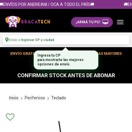
ENVÍOS POR ANDREANI / OCA A TODO EL PAÍS🚚
🚚EN
¡ARMÁ TU PC!
Enviar a
Ingresar CP y ciudad
ENVÍO GRATIS DENTRO DE CABA EN TUS COMPRAS MAYORES
A $300.000
CONFIRMAR STOCK ANTES DE ABONAR
Inicio
Perifericos
Teclado