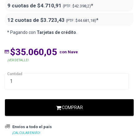
9 cuotas de
$4.710,91
*
(PTF:
$42.398,2)
12 cuotas de
$3.723,43
*
(PTF:
$44.681,18)
* Pagando con
Tarjetas de crédito
.
$35.060,05
con Nave
¡VER DETALLE!
Cantidad
COMPRAR
Envíos a todo el país
¡CALCULAR ENVÍO!