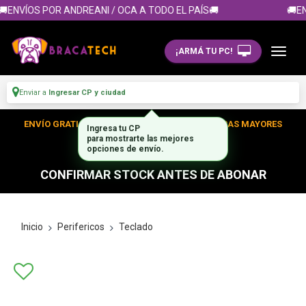
ENVÍOS POR ANDREANI / OCA A TODO EL PAÍS🚚
🚚EN
¡ARMÁ TU PC!
Enviar a
Ingresar CP y ciudad
ENVÍO GRATIS DENTRO DE CABA EN TUS COMPRAS MAYORES
A $300.000
CONFIRMAR STOCK ANTES DE ABONAR
Inicio
Perifericos
Teclado