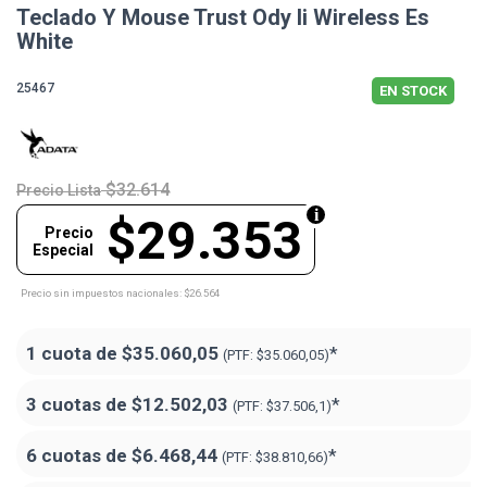
Teclado Y Mouse Trust Ody Ii Wireless Es
White
25467
EN STOCK
$32.614
Precio Lista
$29.353
Precio
Especial
Precio sin impuestos nacionales: $26.564
1 cuota de
$35.060,05
*
(PTF:
$35.060,05)
3 cuotas de
$12.502,03
*
(PTF:
$37.506,1)
6 cuotas de
$6.468,44
*
(PTF:
$38.810,66)