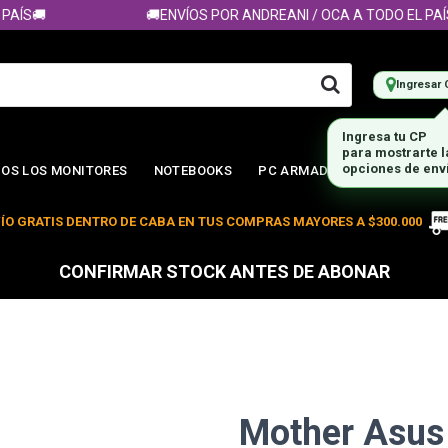
ÍS🚚
🚚ENVÍOS POR ANDREANI / OCA A TODO EL PAÍS🚚
Ingresar 
Ingresa tu CP
para mostrarte 
opciones de env
OS LOS MONITORES
NOTEBOOKS
PC ARMADA
ÍO GRATIS DENTRO DE CABA EN TUS COMPRAS MAYORES A $300.000
CONFIRMAR STOCK ANTES DE ABONAR
Mother Asus 