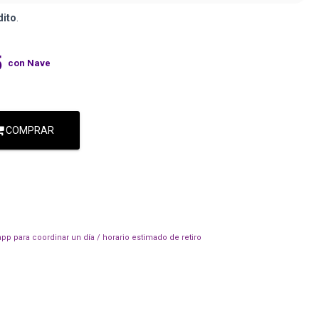
dito
.
5
con Nave
COMPRAR
pp para coordinar un día / horario estimado de retiro