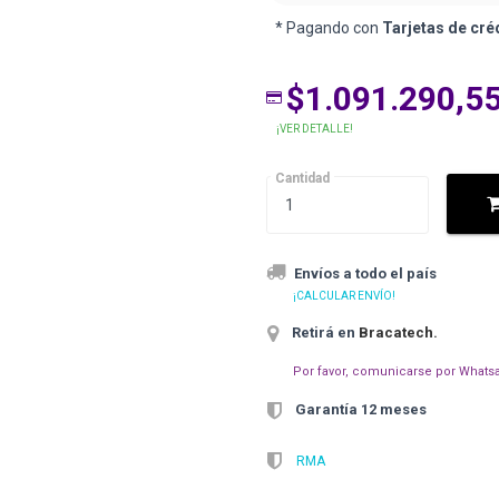
* Pagando con
Tarjetas de cré
$1.091.290,5
¡VER DETALLE!
Cantidad
Envíos a todo el país
¡CALCULAR ENVÍO!
Retirá en
Bracatech
.
Por favor, comunicarse por Whatsa
Garantía 12 meses
RMA