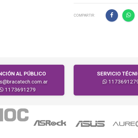
COMPARTIR:
NCIÓN AL PÚBLICO
SERVICIO TÉCN
as@bracatech.com.ar
117369127
1173691279