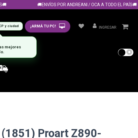
🚚ENVÍOS POR ANDREANI / OCA A TODO EL PAÍS🚚
¡ARMÁ TU PC!
CP y ciudad
INGRESAR
las mejores
ío.
(1851) Proart Z890-