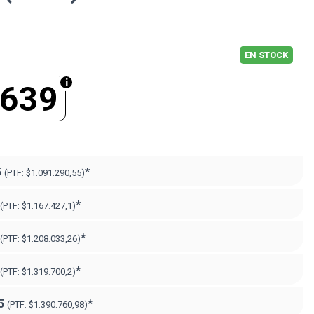
EN STOCK
.639
5
*
(PTF:
$1.091.290,55)
*
(PTF:
$1.167.427,1)
*
(PTF:
$1.208.033,26)
*
(PTF:
$1.319.700,2)
5
*
(PTF:
$1.390.760,98)