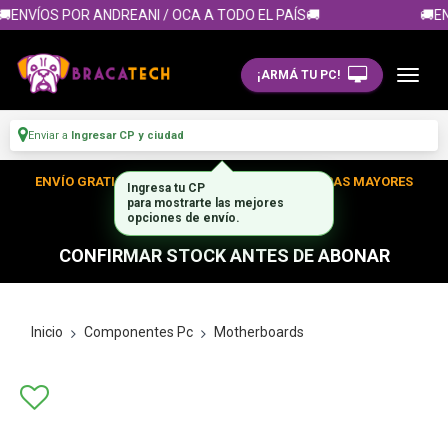
ENVÍOS POR ANDREANI / OCA A TODO EL PAÍS🚚
🚚EN
¡ARMÁ TU PC!
Enviar a
Ingresar CP y ciudad
ENVÍO GRATIS DENTRO DE CABA EN TUS COMPRAS MAYORES
Ingresa tu CP
para mostrarte las mejores
A $300.000
opciones de envío.
CONFIRMAR STOCK ANTES DE ABONAR
Inicio
Componentes Pc
Motherboards