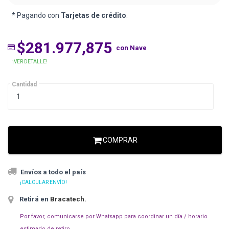
* Pagando con
Tarjetas de crédito
.
$281.977,875
con Nave
¡VER DETALLE!
Cantidad
COMPRAR
Envíos a todo el país
¡CALCULAR ENVÍO!
Retirá en
Bracatech
.
Por favor, comunicarse por Whatsapp para coordinar un día / horario
estimado de retiro