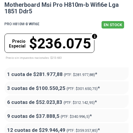
Motherboard Msi Pro H810m-b Wifi6e Lga
1851 Ddr5
PRO H810M-B WIFI6E
EN STOCK
$236.075
Precio
Especial
Precio sin impuestos nacionales: $213.643
1 cuota de
$281.977,88
*
(PTF:
$281.977,88)
3 cuotas de
$100.550,25
*
(PTF:
$301.650,75)
6 cuotas de
$52.023,83
*
(PTF:
$312.142,95)
9 cuotas de
$37.888,5
*
(PTF:
$340.996,5)
12 cuotas de
$29.946,49
*
(PTF:
$359.357,85)