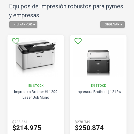
Equipos de impresión robustos para pymes
y empresas
FILTRAR POR
ORDENAR
EN STOCK
EN STOCK
Impresora Brother Hl-1200
Impresora Brother Lj 1212w
Laser Usb Mono
$238.861
$278.749
$214.975
$250.874