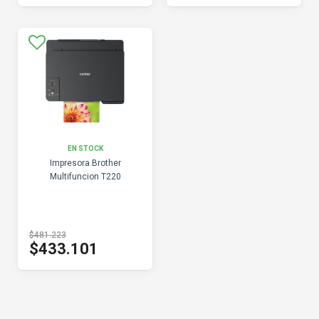
EN STOCK
Impresora Brother
Multifuncion T220
$481.223
$433.101