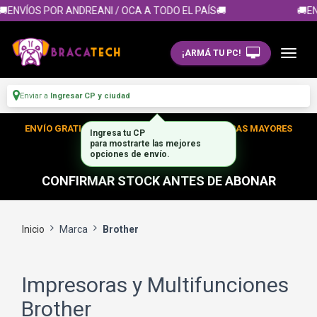
ENVÍOS POR ANDREANI / OCA A TODO EL PAÍS🚚
🚚EN
¡ARMÁ TU PC!
Enviar a
Ingresar CP y ciudad
ENVÍO GRATIS DENTRO DE CABA EN TUS COMPRAS MAYORES
Ingresa tu CP
para mostrarte las mejores
A $300.000
opciones de envío.
CONFIRMAR STOCK ANTES DE ABONAR
Inicio
Marca
Brother
Impresoras y Multifunciones
Brother